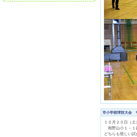
市小学校球技大会 
１０月２０日（土
相野山小１－１
どちらも惜しい試