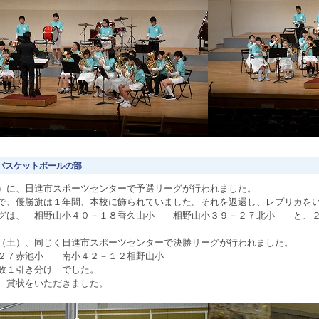
バスケットボールの部
）に、日進市スポーツセンターで予選リーグが行われました。
で、優勝旗は１年間、本校に飾られていました。それを返還し、レプリカを
グは、 相野山小４０－１８香久山小 相野山小３９－２７北小 と、２
（土）、同じく日進市スポーツセンターで決勝リーグが行われました。
２７赤池小 南小４２－１２相野山小
敗１引き分け でした。
、賞状をいただきました。