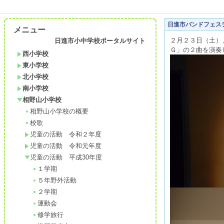
日進市バンドフェス
メニュー
２月２３日（土）
日進市小中学校ポータルサイト
Ｇ」の２曲を演奏
西小学校
東小学校
北小学校
南小学校
相野山小学校
相野山小学校の概要
校歌
児童の活動 令和２年度
児童の活動 令和元年度
児童の活動 平成30年度
１学期
５年野外活動
２学期
運動会
修学旅行