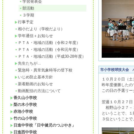
学習発表会
部活動
３学期
行事予定
相小だより（学校だより）
学年通信＋お知らせ
ＰＴＡ・地域の活動（令和２年度）
ＰＴＡ・地域の活動（令和元年度）
ＰＴＡ・地域の活動（平成30-28年度）
先生たちが...
市小学校球技大会 
緊急時・異常気象時等の登下校
いじめ防止基本方針
１０月２０日（土
新着動画のお知らせ
昨年度優勝したの
この日の予選リー
動画配信の方法について
香久山小学校
翌週１０月２７日
梨の木小学校
相野山小２７－
赤池小学校
ということで、１
竹の山小学校
３位ということで
日進中学校「日中健児のつぶやき」
日進西中学校