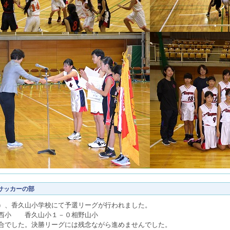
サッカーの部
）、香久山小学校にて予選リーグが行われました。
西小 香久山小１－０相野山小
合でした。決勝リーグには残念ながら進めませんでした。