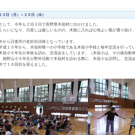
２３日（月）～２５日（水）
として、今年も２泊３日で長野県木祖村に出かけました。
くらいになり、日差しは厳しいものの、木陰に入れば心地よい風が通り抜け
年から日進市の友好自治体となっています。
平成１５年から、木祖村唯一の小学校である木祖小学校と毎年交流を行って
木祖小５年生が本校を訪れ、交流会をしています。（木祖小は、その後自動
、相野山小５年生が野外活動で木祖村を訪れる際に、木祖小を訪問し、交流
年で１６回目を迎えました。