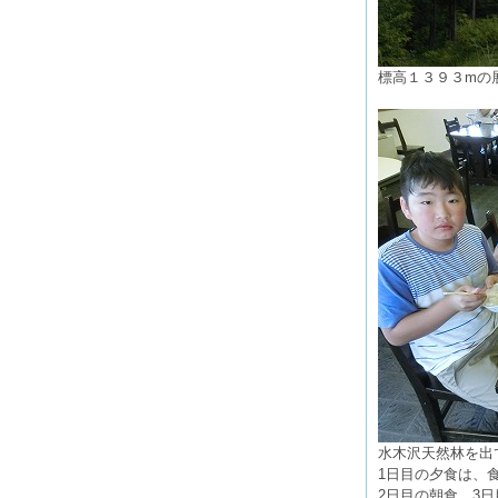
標高１３９３mの
水木沢天然林を出
1日目の夕食は、
2日目の朝食、3