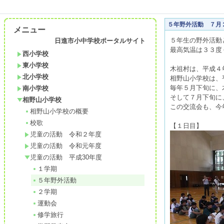
５年野外活動 ７月
メニュー
５年生の野外活動
日進市小中学校ポータルサイト
最高気温は３３度
西小学校
東小学校
木祖村は、平成４
北小学校
相野山小学校は、
毎年５月下旬に、
南小学校
そして７月下旬に
相野山小学校
この交流会も、今
相野山小学校の概要
校歌
【１日目】
児童の活動 令和２年度
児童の活動 令和元年度
児童の活動 平成30年度
１学期
５年野外活動
２学期
運動会
修学旅行