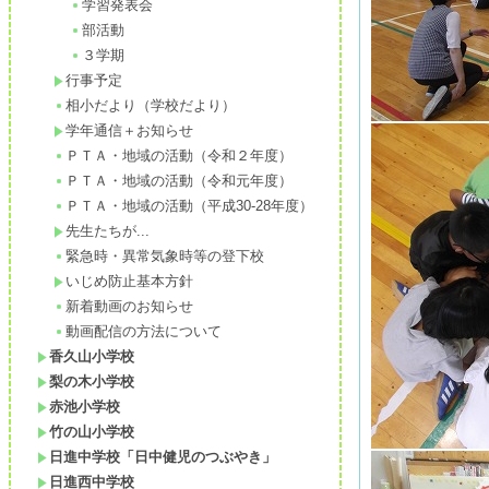
学習発表会
部活動
３学期
行事予定
相小だより（学校だより）
学年通信＋お知らせ
ＰＴＡ・地域の活動（令和２年度）
ＰＴＡ・地域の活動（令和元年度）
ＰＴＡ・地域の活動（平成30-28年度）
先生たちが...
緊急時・異常気象時等の登下校
いじめ防止基本方針
新着動画のお知らせ
動画配信の方法について
香久山小学校
梨の木小学校
赤池小学校
竹の山小学校
日進中学校「日中健児のつぶやき」
日進西中学校