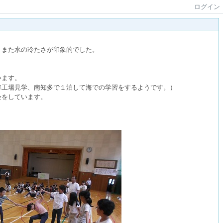
ログイン
、また水の冷たさが印象的でした。
います。
車工場見学、南知多で１泊して海での学習をするようです。）
会をしています。